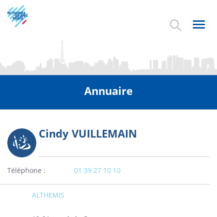
Aller
au
contenu
Toggl
principal
navig
Annuaire
Cindy VUILLEMAIN
Photo
Téléphone
01 39 27 10 10
ALTHEMIS