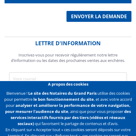
ENVOYER LA DEMANDE
LETTRE D'INFORMATION
Inscrivez-vous pour recevoir régulièrement notre lettre
d’information ou les dates des prochaines ventes aux enchères.
A propos des cookies
J'accepte de recevoir des communications de la Chambre des
Bienvenue !
Le site des Notaires du Grand Paris
utilise des cookies
Notaires de Paris.
pour permettre
le bon fonctionnement du site
, et avec votre accord
pour
analyser et améliorer la performance de votre navigation,
En savoir plus
pour mesurer l'audience du site
, ainsi que pour vous proposer
des
services interactifs fournis par des tiers (vidéos et réseaux
S'abonner
sociaux)
qui favorisent le partage de contenus et d’avis.
En cliquant sur « Accepter tout » ces cookies seront déposés sur votre
terminal. En cliquant sur « Refuser tout », ces cookies ne seront pas