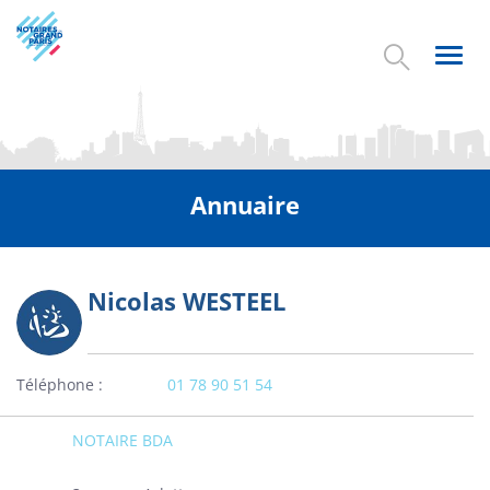
Aller
au
contenu
Toggl
principal
navig
Annuaire
Nicolas WESTEEL
Photo
Téléphone
01 78 90 51 54
NOTAIRE BDA