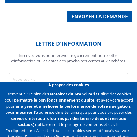
ENVOYER LA DEMANDE
LETTRE D'INFORMATION
Inscrivez-vous pour recevoir régulièrement notre lettre
d’information ou les dates des prochaines ventes aux enchères.
A propos des cookies
J'accepte de recevoir des communications de la Chambre des
Bienvenue !
Le site des Notaires du Grand Paris
utilise des cookies
Notaires de Paris.
pour permettre
le bon fonctionnement du site
, et avec votre accord
pour
analyser et améliorer la performance de votre navigation,
En savoir plus
pour mesurer l'audience du site
, ainsi que pour vous proposer
des
services interactifs fournis par des tiers (vidéos et réseaux
S'abonner
sociaux)
qui favorisent le partage de contenus et d’avis.
En cliquant sur « Accepter tout » ces cookies seront déposés sur votre
terminal. En cliquant sur « Refuser tout », ces cookies ne seront pas