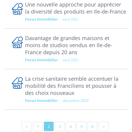
Une nouvelle approche pour apprécier
la diversité des produits en Ile-de-France
Focus Immobilier
avril 2021
Davantage de grandes maisons et
moins de studios vendus en Ile-de-
France depuis 20 ans
Focus Immobilier
avril 2021
La crise sanitaire semble accentuer la
mobilité des Franciliens et pousser à
des choix nouveaux
Focus Immobilier
décembre 2020
Pagination
Page
‹‹
Page
1
Page
2
Page
3
Page
4
Page
5
Page
6
Page
››
précédente
actuelle
suivante