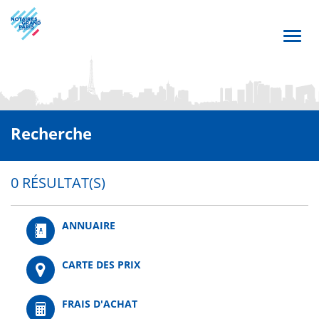
Aller
au
contenu
Toggl
principal
navig
Recherche
0 RÉSULTAT(S)
ANNUAIRE
CARTE DES PRIX
FRAIS D'ACHAT