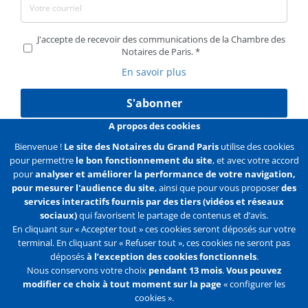
J'accepte de recevoir des communications de la Chambre des
Notaires de Paris.
En savoir plus
S'abonner
A propos des cookies
Bienvenue !
Le site des Notaires du Grand Paris
utilise des cookies
pour permettre
le bon fonctionnement du site
, et avec votre accord
Liens
Mentions légales
Données personnelles
pour
analyser et améliorer la performance de votre navigation,
pour mesurer l'audience du site
, ainsi que pour vous proposer
des
Politique des cookies
Configurer les cookies
services interactifs fournis par des tiers (vidéos et réseaux
sociaux)
qui favorisent le partage de contenus et d’avis.
Liens
Accueil
Contact
Plan du site
En cliquant sur « Accepter tout » ces cookies seront déposés sur votre
terminal. En cliquant sur « Refuser tout », ces cookies ne seront pas
2e
déposés
à l’exception des cookies fonctionnels
.
ligne
Nous conservons votre choix
pendant 13 mois
.
Vous pouvez
modifier ce choix à tout moment sur la page
« configurer les
Flux
Facebook
Youtube
cookies ».
RSS