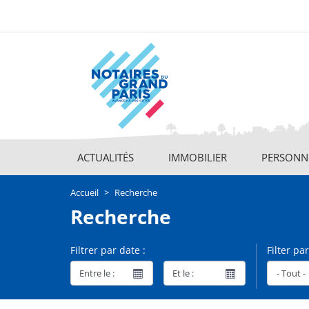
Aller
au
contenu
principal
ACTUALITÉS
IMMOBILIER
PERSONNE
Main
navigation
Accueil
Recherche
Recherche
Filtrer par date :
Filter par