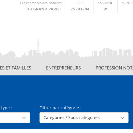
Lien
Les chambres des Notaires
PARIS
ESSONNE
SEINE
externe
DU GRAND PARIS :
75 - 93 - 94
91
S ET FAMILLES
ENTREPRENEURS
PROFESSION NOT
 type :
Filtrer par catégorie :
Catégories / Sous-catégories