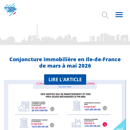
Aller
au
contenu
Toggl
principal
navig
Conjoncture immobilière en Ile-de-France
de mars à mai 2026
LIRE L'ARTICLE