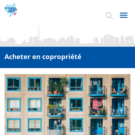
Aller
au
contenu
Toggl
principal
navig
Acheter en copropriété