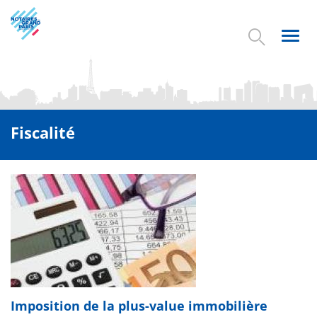
Aller
au
contenu
Toggl
principal
navig
Fiscalité
Imposition de la plus-value immobilière