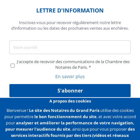
LETTRE D'INFORMATION
Inscrivez-vous pour recevoir régulièrement notre lettre
d’information ou les dates des prochaines ventes aux enchères.
J'accepte de recevoir des communications de la Chambre des
Notaires de Paris.
En savoir plus
S'abonner
A propos des cookies
Bienvenue !
Le site des Notaires du Grand Paris
utilise des cookies
pour permettre
le bon fonctionnement du site
, et avec votre accord
Liens
Mentions légales
Données personnelles
pour
analyser et améliorer la performance de votre navigation,
pour mesurer l'audience du site
, ainsi que pour vous proposer
des
Politique des cookies
Configurer les cookies
services interactifs fournis par des tiers (vidéos et réseaux