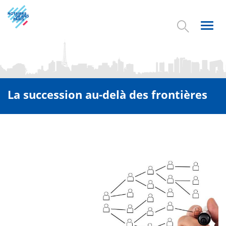
Aller
au
contenu
Toggl
principal
navig
La succession au-delà des frontières