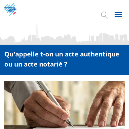
Aller
au
contenu
Toggl
principal
navig
Qu'appelle t-on un acte authentique
ou un acte notarié ?