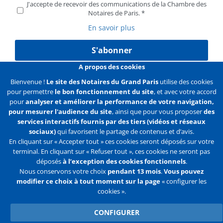
J'accepte de recevoir des communications de la Chambre des
Notaires de Paris.
En savoir plus
S'abonner
A propos des cookies
Bienvenue !
Le site des Notaires du Grand Paris
utilise des cookies
pour permettre
le bon fonctionnement du site
, et avec votre accord
Liens
Mentions légales
Données personnelles
pour
analyser et améliorer la performance de votre navigation,
pour mesurer l'audience du site
, ainsi que pour vous proposer
des
Politique des cookies
Configurer les cookies
services interactifs fournis par des tiers (vidéos et réseaux
sociaux)
qui favorisent le partage de contenus et d’avis.
Liens
Accueil
Contact
Plan du site
En cliquant sur « Accepter tout » ces cookies seront déposés sur votre
terminal. En cliquant sur « Refuser tout », ces cookies ne seront pas
2e
déposés
à l’exception des cookies fonctionnels
.
ligne
Nous conservons votre choix
pendant 13 mois
.
Vous pouvez
modifier ce choix à tout moment sur la page
« configurer les
Flux
Facebook
Youtube
cookies ».
RSS
Twitter
CONFIGURER