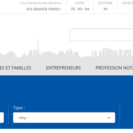
Lien
Les chambres des Notaires
PARIS
ESSONNE
SEINE
externe
DU GRAND PARIS :
75 - 93 - 94
91
S ET FAMILLES
ENTREPRENEURS
PROFESSION NOT
Type :