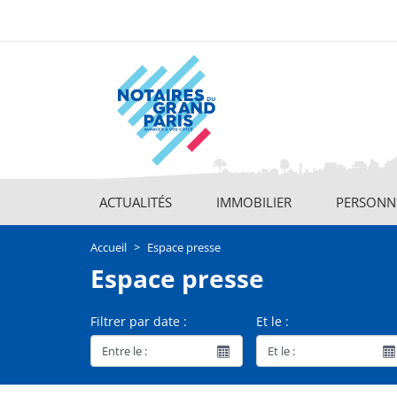
Aller
au
contenu
principal
ACTUALITÉS
IMMOBILIER
PERSONNE
Main
navigation
Accueil
Espace presse
Espace presse
Filtrer par date :
Et le :