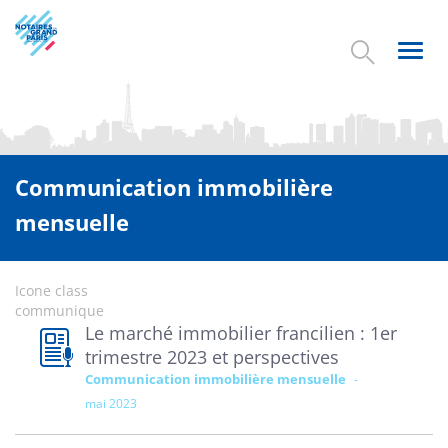
Aller
au
contenu
Toggl
principal
navig
Communication immobilière
mensuelle
Icone class
communique
Le marché immobilier francilien : 1er
trimestre 2023 et perspectives
Communication immobilière mensuelle
mai 2023