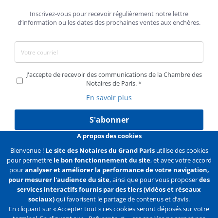
Inscrivez-vous pour recevoir régulièrement notre lettre
d’information ou les dates des prochaines ventes aux enchères.
J'accepte de recevoir des communications de la Chambre des
Notaires de Paris.
En savoir plus
S'abonner
A propos des cookies
Bienvenue !
Le site des Notaires du Grand Paris
utilise des cookies
pour permettre
le bon fonctionnement du site
, et avec votre accord
Liens
Mentions légales
Données personnelles
pour
analyser et améliorer la performance de votre navigation,
pour mesurer l'audience du site
, ainsi que pour vous proposer
des
Politique des cookies
Configurer les cookies
services interactifs fournis par des tiers (vidéos et réseaux
sociaux)
qui favorisent le partage de contenus et d’avis.
Liens
Accueil
Contact
Plan du site
En cliquant sur « Accepter tout » ces cookies seront déposés sur votre