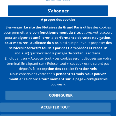
S'abonner
A propos des cookies
Bienvenue !
Le site des Notaires du Grand Paris
utilise des cookies
pour permettre
le bon fonctionnement du site
, et avec votre accord
Liens
Mentions légales
Données personnelles
pour
analyser et améliorer la performance de votre navigation,
pour mesurer l'audience du site
, ainsi que pour vous proposer
des
Politique des cookies
Configurer les cookies
services interactifs fournis par des tiers (vidéos et réseaux
sociaux)
qui favorisent le partage de contenus et d’avis.
Liens
Accueil
Contact
Plan du site
En cliquant sur « Accepter tout » ces cookies seront déposés sur votre
terminal. En cliquant sur « Refuser tout », ces cookies ne seront pas
2e
déposés
à l’exception des cookies fonctionnels
.
ligne
Nous conservons votre choix
pendant 13 mois
.
Vous pouvez
modifier ce choix à tout moment sur la page
« configurer les
Flux
Facebook
Youtube
cookies ».
RSS
Twitter
CONFIGURER
ACCEPTER TOUT
WITHDRAW CONSENT