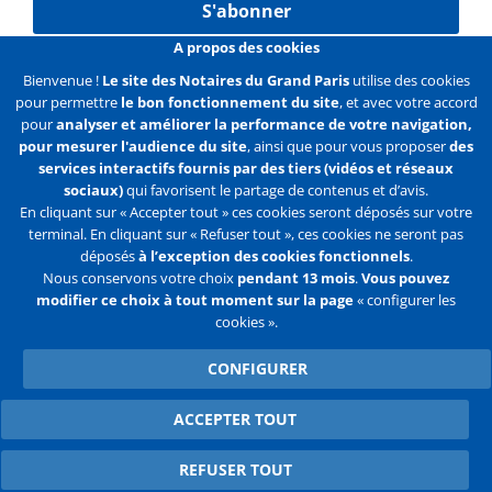
S'abonner
A propos des cookies
Bienvenue !
Le site des Notaires du Grand Paris
utilise des cookies
pour permettre
le bon fonctionnement du site
, et avec votre accord
Liens
Mentions légales
Données personnelles
pour
analyser et améliorer la performance de votre navigation,
pour mesurer l'audience du site
, ainsi que pour vous proposer
des
Politique des cookies
Configurer les cookies
services interactifs fournis par des tiers (vidéos et réseaux
sociaux)
qui favorisent le partage de contenus et d’avis.
Liens
Accueil
Contact
Plan du site
En cliquant sur « Accepter tout » ces cookies seront déposés sur votre
terminal. En cliquant sur « Refuser tout », ces cookies ne seront pas
2e
déposés
à l’exception des cookies fonctionnels
.
ligne
Nous conservons votre choix
pendant 13 mois
.
Vous pouvez
modifier ce choix à tout moment sur la page
« configurer les
Flux
Facebook
Youtube
cookies ».
RSS
Twitter
CONFIGURER
ACCEPTER TOUT
WITHDRAW CONSENT
REFUSER TOUT