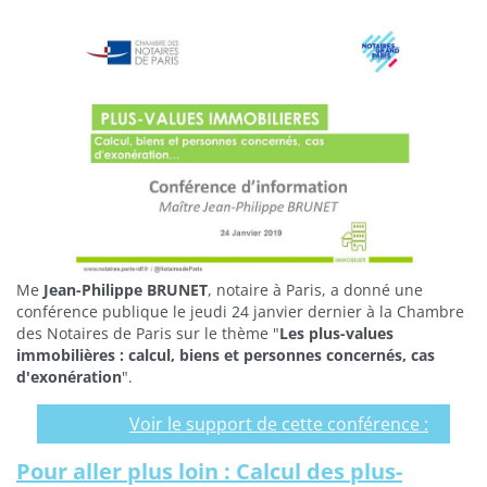
Me
Jean-Philippe BRUNET
, notaire à Paris, a donné une
conférence publique le jeudi 24 janvier dernier à la Chambre
des Notaires de Paris sur le thème "
Les plus-values
immobilières : calcul, biens et personnes concernés, cas
d'exonération
".
Liens
Voir le support de cette conférence :
vers
Pour aller plus loin : Calcul des plus-
des