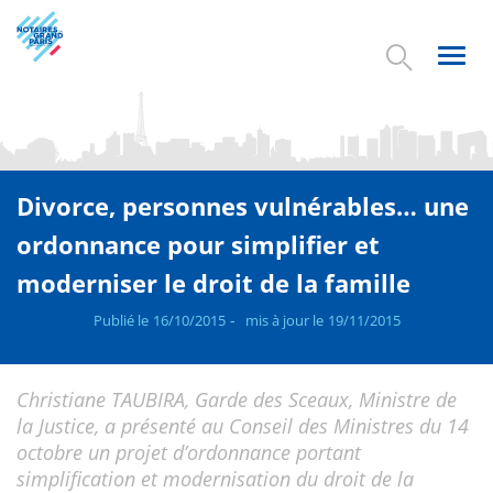
Aller
au
contenu
Toggl
principal
navig
Divorce, personnes vulnérables… une
ordonnance pour simplifier et
moderniser le droit de la famille
Publié le
16/10/2015
mis à jour le
19/11/2015
Christiane TAUBIRA, Garde des Sceaux, Ministre de
la Justice, a présenté au Conseil des Ministres du 14
octobre un projet d’ordonnance portant
simplification et modernisation du droit de la