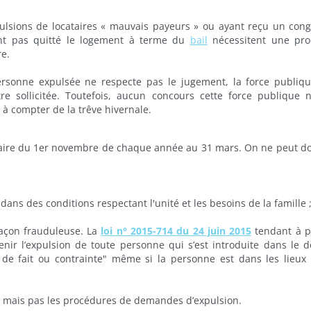
ulsions de locataires « mauvais payeurs » ou ayant reçu un con
ont pas quitté le logement à terme du
bail
nécessitent une pro
re.
ersonne expulsée ne respecte pas le jugement, la force publiq
tre sollicitée. Toutefois, aucun concours cette force publique 
 à compter de la trêve hivernale.
cataire du 1er novembre de chaque année au 31 mars. On ne peut d
dans des conditions respectant l'unité et les besoins de la famille 
façon frauduleuse. La
loi n° 2015-714 du 24 juin 2015
tendant à p
tenir l’expulsion de toute personne qui s’est introduite dans le d
 de fait ou contrainte" même si la personne est dans les lieux
ns mais pas les procédures de demandes d’expulsion.