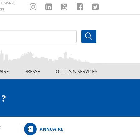
-ET-MARNE
77
Instagram
Linkedin
Youtube
Facebook
Twitter
AIRE
PRESSE
OUTILS & SERVICES
 ?
e
ANNUAIRE