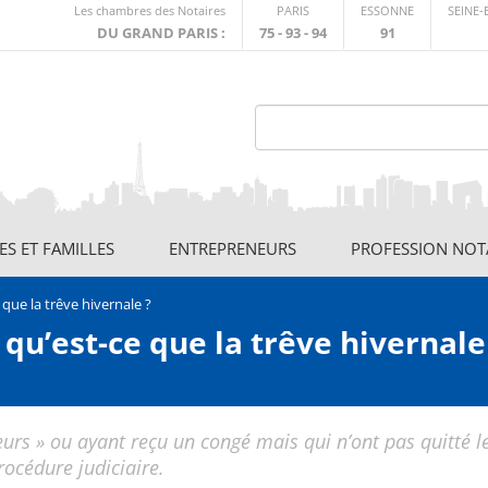
Lien
Les chambres des Notaires
PARIS
ESSONNE
SEINE
externe
DU GRAND PARIS :
75 - 93 - 94
91
S ET FAMILLES
ENTREPRENEURS
PROFESSION NOT
 que la trêve hivernale ?
qu’est-ce que la trêve hivernale
urs » ou ayant reçu un congé mais qui n’ont pas quitté l
océdure judiciaire.