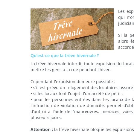
Les exp
qui n’
judiciai
Si la p
alors ê
accordé
Qu’est-ce que la trêve hivernale ?
La trêve hivernale interdit toute expulsion du lo
mettre les gens à la rue pendant l'hiver.
Cependant l'expulsion demeure possible :
•
s'il est prévu un relogement des locataires assuré 
•
si les locaux font l'objet d'un arrêté de péril ;
•
pour les personnes entrées dans les locaux de 
l'infraction de violation de domicile, permet d’ob
d’autrui à l'aide de "manœuvres, menaces, voies
plusieurs jours.
Attention :
la trêve hivernale bloque les expulsio