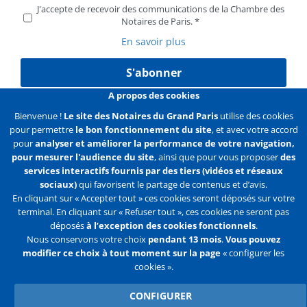
J'accepte de recevoir des communications de la Chambre des
Notaires de Paris.
En savoir plus
S'abonner
A propos des cookies
Bienvenue !
Le site des Notaires du Grand Paris
utilise des cookies
pour permettre
le bon fonctionnement du site
, et avec votre accord
Liens
Mentions légales
Données personnelles
pour
analyser et améliorer la performance de votre navigation,
pour mesurer l'audience du site
, ainsi que pour vous proposer
des
Politique des cookies
Configurer les cookies
services interactifs fournis par des tiers (vidéos et réseaux
sociaux)
qui favorisent le partage de contenus et d’avis.
Liens
Accueil
Contact
Plan du site
En cliquant sur « Accepter tout » ces cookies seront déposés sur votre
terminal. En cliquant sur « Refuser tout », ces cookies ne seront pas
2e
déposés
à l’exception des cookies fonctionnels
.
ligne
Nous conservons votre choix
pendant 13 mois
.
Vous pouvez
modifier ce choix à tout moment sur la page
« configurer les
Flux
Facebook
Youtube
cookies ».
RSS
Twitter
CONFIGURER