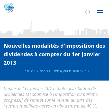
Aller
au
contenu
Toggl
principal
navig
Nouvelles modalités d'imposition des
dividendes à compter du 1er janvier
2013
Publié le
16/09/2013
mis à jour le
16/09/2013
Depuis le 1er janvier 2013, toute distribution de
dividendes est soumise à l’imposition au barème
progressif de l’impôt sur le revenu au titre des
revenus mobiliers après un abattement de 40 %.