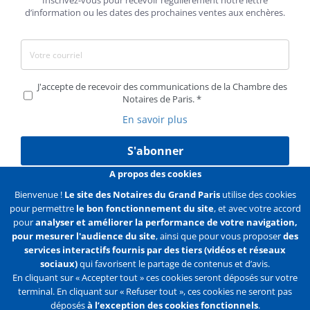
Inscrivez-vous pour recevoir régulièrement notre lettre
d’information ou les dates des prochaines ventes aux enchères.
J'accepte de recevoir des communications de la Chambre des
Notaires de Paris.
En savoir plus
S'abonner
A propos des cookies
Bienvenue !
Le site des Notaires du Grand Paris
utilise des cookies
pour permettre
le bon fonctionnement du site
, et avec votre accord
Liens
Mentions légales
Données personnelles
pour
analyser et améliorer la performance de votre navigation,
pour mesurer l'audience du site
, ainsi que pour vous proposer
des
Politique des cookies
Configurer les cookies
services interactifs fournis par des tiers (vidéos et réseaux
sociaux)
qui favorisent le partage de contenus et d’avis.
Liens
Accueil
Contact
Plan du site
En cliquant sur « Accepter tout » ces cookies seront déposés sur votre
terminal. En cliquant sur « Refuser tout », ces cookies ne seront pas
2e
déposés
à l’exception des cookies fonctionnels
.