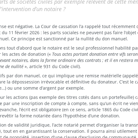
parts de sociétés civiles par exemple relèvent de cette m
’intervention d’un notaire ?
nse est négative. La Cour de cassation l’a rappelé tout récemment
 du 11 février 2026 : les parts sociales ne peuvent pas faire l’objet
uel. Ce principe est sanctionné par la nullité du don manuel.
s tout d’abord que le notaire est le seul professionnel habilité par
r les actes de donation («
Tous actes portant donation entre vifs seron
evant notaires, dans la forme ordinaire des contrats ; et il en restera m
ne de nullité
», article 931 du Code civil).
ctifs par don manuel, ce qui implique une remise matérielle (appel
sure la dépossession irrévocable et définitive du donateur. C’est le c
ure…) ou une somme d’argent par exemple.
 les actions (pas exemple des titres cotés dans un portefeuille) ca
re par une inscription de compte à compte, sans qu’un écrit ne vie
evanche, l’écrit est obligatoire (en ce sens, article 1865 du Code civ
t revêtir la forme notariée dans l’hypothèse d’une donation.
n de validité juridique, l’acte notarié permet d’organiser la trans
 tout en en garantissant la conservation. Il pourra ainsi utilement
 de propriété, insertion d’une clause d’exclusion de communauté