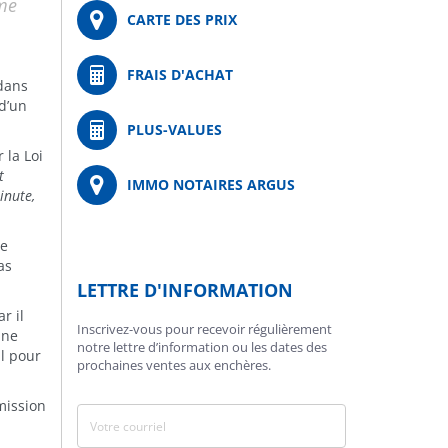
ême
CARTE DES PRIX
FRAIS D'ACHAT
 dans
 d’un
PLUS-VALUES
 la Loi
t
IMMO NOTAIRES ARGUS
inute,
ée
as
LETTRE D'INFORMATION
r il
Inscrivez-vous pour recevoir régulièrement
nne
notre lettre d’information ou les dates des
il pour
prochaines ventes aux enchères.
mission