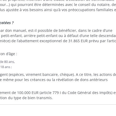
etour…) qui pourront être déterminées avec le conseil du notaire, de
lus ajustée à vos besoins ainsi qu’à vos préoccupations familiales e
 cotées ?
par don manuel, est-il possible de bénéficier, dans le cadre d’une
, petit-enfant, arrière petit-enfant ou à défaut d’une telle descenda
-nièce) de l’abattement exceptionnel de 31.865 EUR prévu par l’arti
on d’âge :
de 80 ans,
 18 ans ;
nt (espèces, virement bancaire, chèque). A ce titre, les actions d
a de même pour les créances ou la révélation de dons antérieurs
tement de 100.000 EUR (article 779 I du Code Général des Impôts) e
nction du type de bien transmis.