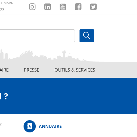
-ET-MARNE
77
Instagram
Linkedin
Youtube
Facebook
Twitter
AIRE
PRESSE
OUTILS & SERVICES
 ?
s
ANNUAIRE