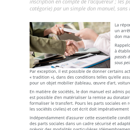
inscription en compte de l’acquéreur ; les 
catégorie) par un simple don manuel, sans l
La répo
un arrêt
don man
Rappelon
à établi
passés d
sous pei
Par exception, il est possible de donner certains a
« tradition »), dans des conditions telles qu’elle as
pour un objet mobilier (tableau, œuvre d’art, voit
En matière de sociétés, le don manuel est admis pour
est possible d’en matérialiser la remise au donatai
formaliser le transfert. Pours les parts sociales en r
les sociétés civiles) et cet écrit doit impérativemen
Indépendamment d’assurer cette essentielle conditio
des parts sociales dans un cadre sécurisé et adapté,
prévoir des modalités particulières (démembrement