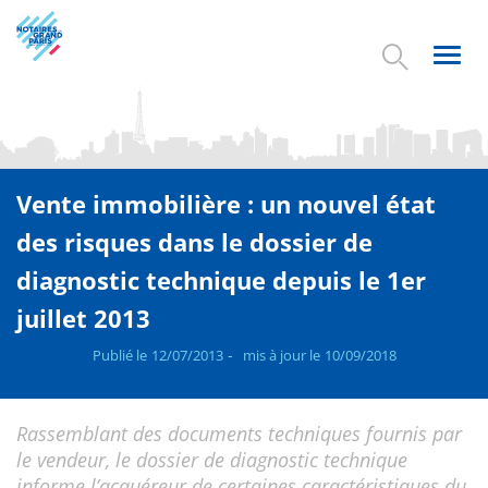
Aller
au
contenu
Toggl
principal
navig
Vente immobilière : un nouvel état
des risques dans le dossier de
diagnostic technique depuis le 1er
juillet 2013
Publié le
12/07/2013
mis à jour le
10/09/2018
Rassemblant des documents techniques fournis par
le vendeur, le dossier de diagnostic technique
informe l’acquéreur de certaines caractéristiques du