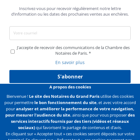
Inscrivez-vous pour recevoir régulièrement notre lettre
d’information ou les dates des prochaines ventes aux enchères.
J'accepte de recevoir des communications de la Chambre des
Notaires de Paris.
En savoir plus
S'abonner
A propos des cookies
Bienvenue !
Le site des Notaires du Grand Paris
utilise des cookies
pour permettre
le bon fonctionnement du site
, et avec votre accord
Liens
Mentions légales
Données personnelles
pour
analyser et améliorer la performance de votre navigation,
pour mesurer l'audience du site
, ainsi que pour vous proposer
des
Politique des cookies
Configurer les cookies
services interactifs fournis par des tiers (vidéos et réseaux
sociaux)
qui favorisent le partage de contenus et d’avis.
Liens
Accueil
Contact
Plan du site
En cliquant sur « Accepter tout » ces cookies seront déposés sur votre