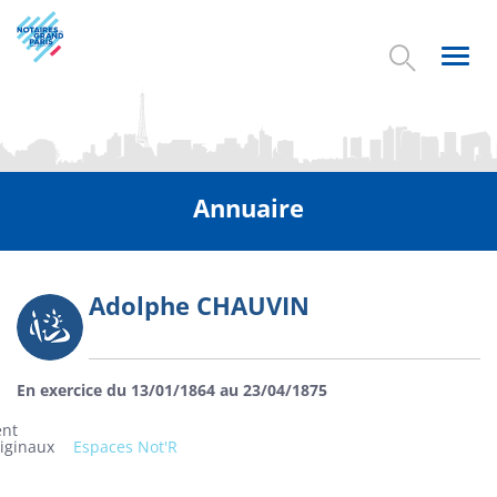
Aller
au
contenu
Toggl
principal
navig
Annuaire
Adolphe CHAUVIN
Photo
En exercice du 13/01/1864 au 23/04/1875
ent
riginaux
Espaces Not'R