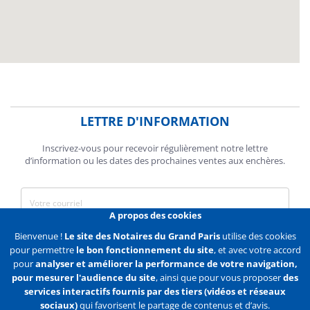
LETTRE D'INFORMATION
Inscrivez-vous pour recevoir régulièrement notre lettre
d’information ou les dates des prochaines ventes aux enchères.
A propos des cookies
J'accepte de recevoir des communications de la Chambre des
Bienvenue !
Le site des Notaires du Grand Paris
utilise des cookies
Notaires de Paris.
pour permettre
le bon fonctionnement du site
, et avec votre accord
pour
analyser et améliorer la performance de votre navigation,
En savoir plus
pour mesurer l'audience du site
, ainsi que pour vous proposer
des
services interactifs fournis par des tiers (vidéos et réseaux
S'abonner
sociaux)
qui favorisent le partage de contenus et d’avis.