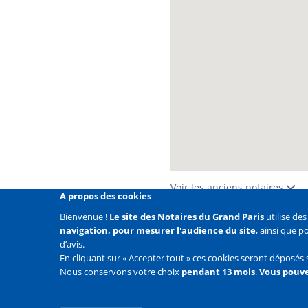
Voir les anciens notaires
A propos des cookies
Bienvenue !
Le site des Notaires du Grand Paris
utilise de
navigation, pour mesurer l'audience du site
, ainsi que 
Liens
Mentions légales
Données personnelles
Politique
d’avis.
En cliquant sur « Accepter tout » ces cookies seront déposés 
Liens
Accueil
Contact
Plan du site
Nous conservons votre choix
pendant 13 mois
.
Vous pouve
2e
ligne