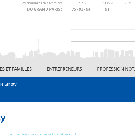
Lien
Les chambres des Notaires
PARIS
ESSONNE
SEINE
externe
DU GRAND PARIS :
75 - 93 - 94
91
S ET FAMILLES
ENTREPRENEURS
PROFESSION NOT
e.Ginisty
ty
accueil@ampereginisty.notaires.fr