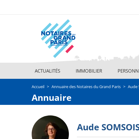
Aller
au
contenu
principal
ACTUALITÉS
IMMOBILIER
PERSONNE
Main
navigation
Accueil
Annuaire des Notaires du Grand Paris
Aude
Annuaire
Photo
Aude SOMSOI