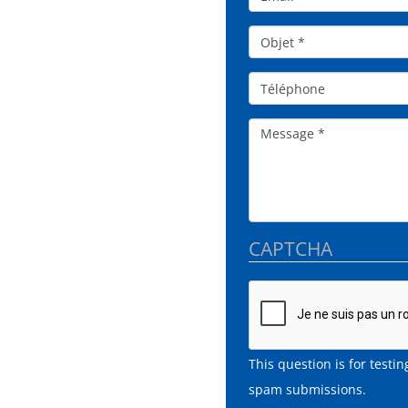
Objet*
Téléphone
Message
CAPTCHA
This question is for test
spam submissions.