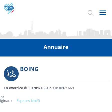
Aller
au
contenu
Toggl
principal
navig
Annuaire
BOING
Photo
En exercice du 01/01/1631 au 01/01/1669
ent
riginaux
Espaces Not'R