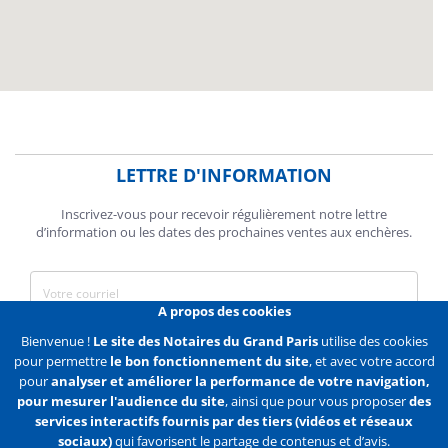
LETTRE D'INFORMATION
Inscrivez-vous pour recevoir régulièrement notre lettre
d’information ou les dates des prochaines ventes aux enchères.
A propos des cookies
J'accepte de recevoir des communications de la Chambre des
Bienvenue !
Le site des Notaires du Grand Paris
utilise des cookies
Notaires de Paris.
pour permettre
le bon fonctionnement du site
, et avec votre accord
pour
analyser et améliorer la performance de votre navigation,
En savoir plus
pour mesurer l'audience du site
, ainsi que pour vous proposer
des
services interactifs fournis par des tiers (vidéos et réseaux
S'abonner
sociaux)
qui favorisent le partage de contenus et d’avis.