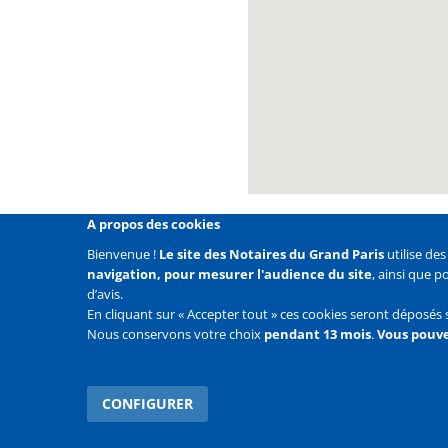
A propos des cookies
Bienvenue !
Le site des Notaires du Grand Paris
utilise de
navigation, pour mesurer l'audience du site
, ainsi que 
Liens
Mentions légales
Données personnelles
Politique
d’avis.
En cliquant sur « Accepter tout » ces cookies seront déposés 
Liens
Accueil
Contact
Plan du site
Nous conservons votre choix
pendant 13 mois
.
Vous pouve
2e
ligne
CONFIGURER
WITHDRAW CONSENT