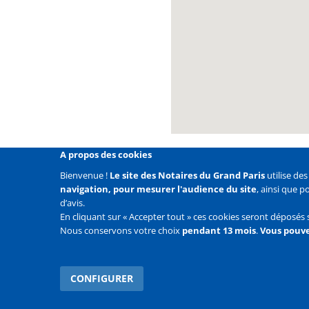
A propos des cookies
Bienvenue !
Le site des Notaires du Grand Paris
utilise de
navigation, pour mesurer l'audience du site
, ainsi que 
Liens
Mentions légales
Données personnelles
Politique
d’avis.
En cliquant sur « Accepter tout » ces cookies seront déposés 
Liens
Accueil
Contact
Plan du site
Nous conservons votre choix
pendant 13 mois
.
Vous pouve
2e
ligne
CONFIGURER
WITHDRAW CONSENT