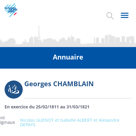
Aller
au
contenu
Toggl
principal
navig
Annuaire
Georges CHAMBLAIN
Photo
En exercice du 25/02/1811 au 31/03/1821
ent
Nicolas GUENOT et Isabelle ALBERT et Alexandre
riginaux
DEPAYS