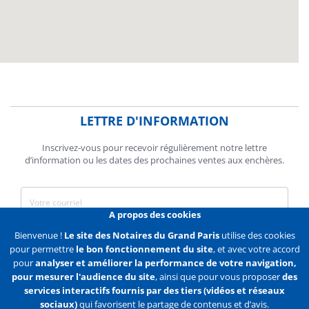
LETTRE D'INFORMATION
Inscrivez-vous pour recevoir régulièrement notre lettre
d’information ou les dates des prochaines ventes aux enchères.
A propos des cookies
J'accepte de recevoir des communications de la Chambre des
Bienvenue !
Le site des Notaires du Grand Paris
utilise des cookies
Notaires de Paris.
pour permettre
le bon fonctionnement du site
, et avec votre accord
pour
analyser et améliorer la performance de votre navigation,
En savoir plus
pour mesurer l'audience du site
, ainsi que pour vous proposer
des
services interactifs fournis par des tiers (vidéos et réseaux
S'abonner
sociaux)
qui favorisent le partage de contenus et d’avis.