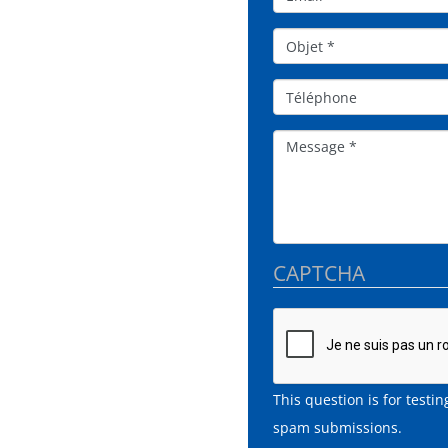
Objet*
Téléphone
Message
CAPTCHA
This question is for test
spam submissions.