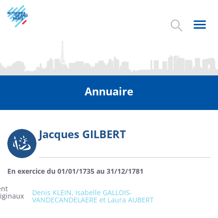
Aller
au
contenu
Toggl
principal
navig
Annuaire
Jacques GILBERT
Photo
En exercice du 01/01/1735 au 31/12/1781
ent
Denis KLEIN, Isabelle GALLOIS-
riginaux
VANDECANDELAERE et Laura AUBERT