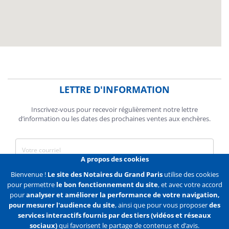
LETTRE D'INFORMATION
Inscrivez-vous pour recevoir régulièrement notre lettre
d’information ou les dates des prochaines ventes aux enchères.
A propos des cookies
J'accepte de recevoir des communications de la Chambre des
Bienvenue !
Le site des Notaires du Grand Paris
utilise des cookies
Notaires de Paris.
pour permettre
le bon fonctionnement du site
, et avec votre accord
pour
analyser et améliorer la performance de votre navigation,
En savoir plus
pour mesurer l'audience du site
, ainsi que pour vous proposer
des
services interactifs fournis par des tiers (vidéos et réseaux
S'abonner
sociaux)
qui favorisent le partage de contenus et d’avis.