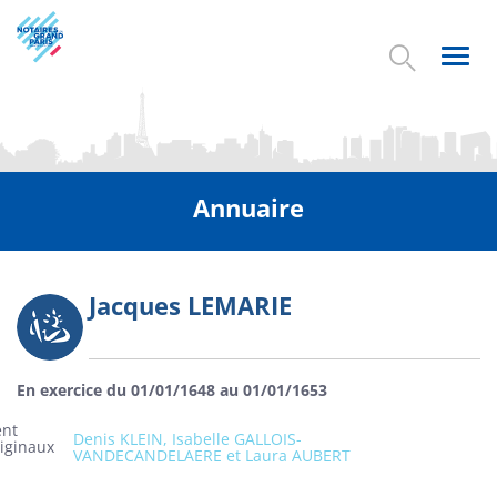
Aller
au
contenu
Toggl
principal
navig
Annuaire
Jacques LEMARIE
Photo
En exercice du 01/01/1648 au 01/01/1653
ent
Denis KLEIN, Isabelle GALLOIS-
riginaux
VANDECANDELAERE et Laura AUBERT