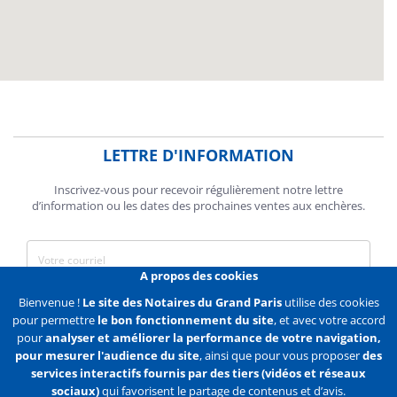
LETTRE D'INFORMATION
Inscrivez-vous pour recevoir régulièrement notre lettre
d’information ou les dates des prochaines ventes aux enchères.
A propos des cookies
J'accepte de recevoir des communications de la Chambre des
Bienvenue !
Le site des Notaires du Grand Paris
utilise des cookies
Notaires de Paris.
pour permettre
le bon fonctionnement du site
, et avec votre accord
pour
analyser et améliorer la performance de votre navigation,
En savoir plus
pour mesurer l'audience du site
, ainsi que pour vous proposer
des
services interactifs fournis par des tiers (vidéos et réseaux
S'abonner
sociaux)
qui favorisent le partage de contenus et d’avis.