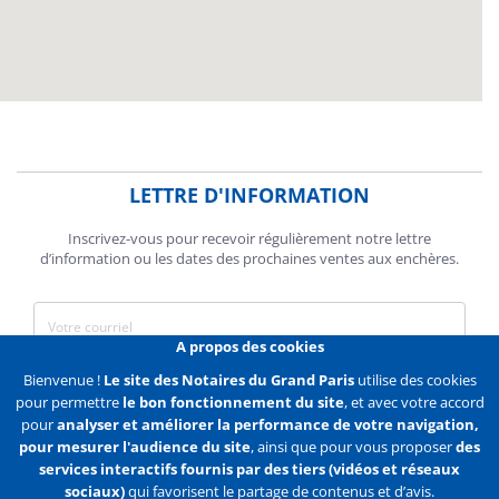
LETTRE D'INFORMATION
Inscrivez-vous pour recevoir régulièrement notre lettre
d’information ou les dates des prochaines ventes aux enchères.
A propos des cookies
J'accepte de recevoir des communications de la Chambre des
Bienvenue !
Le site des Notaires du Grand Paris
utilise des cookies
Notaires de Paris.
pour permettre
le bon fonctionnement du site
, et avec votre accord
pour
analyser et améliorer la performance de votre navigation,
En savoir plus
pour mesurer l'audience du site
, ainsi que pour vous proposer
des
services interactifs fournis par des tiers (vidéos et réseaux
S'abonner
sociaux)
qui favorisent le partage de contenus et d’avis.