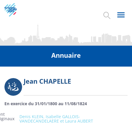
Aller
au
contenu
Toggl
principal
navig
Annuaire
Jean CHAPELLE
Photo
En exercice du 31/01/1800 au 11/08/1824
ent
Denis KLEIN, Isabelle GALLOIS-
riginaux
VANDECANDELAERE et Laura AUBERT