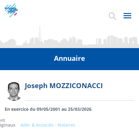
Aller
au
contenu
Toggl
principal
navig
Annuaire
Joseph MOZZICONACCI
Photo
En exercice du 09/05/2001 au 25/03/2026
ent
riginaux
Ader & Associés - Notaires