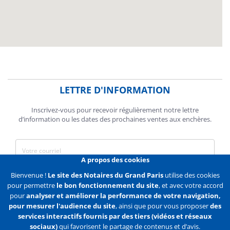
LETTRE D'INFORMATION
Inscrivez-vous pour recevoir régulièrement notre lettre
d’information ou les dates des prochaines ventes aux enchères.
A propos des cookies
J'accepte de recevoir des communications de la Chambre des
Bienvenue !
Le site des Notaires du Grand Paris
utilise des cookies
Notaires de Paris.
pour permettre
le bon fonctionnement du site
, et avec votre accord
pour
analyser et améliorer la performance de votre navigation,
En savoir plus
pour mesurer l'audience du site
, ainsi que pour vous proposer
des
services interactifs fournis par des tiers (vidéos et réseaux
S'abonner
sociaux)
qui favorisent le partage de contenus et d’avis.