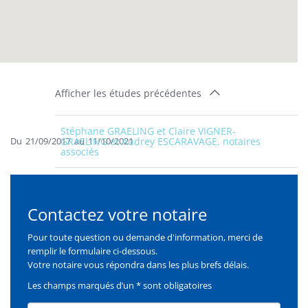
Afficher les études précédentes
Stéphane GRAELING et Claire VIGNER-
Du
21/09/2017
GRAELING et Audrey ESCARAVAGE, notaires
au
11/10/2021
associés
Contactez votre notaire
Formulaire
Pour toute question ou demande d'information, merci de
remplir le formulaire ci-dessous.
Votre notaire vous répondra dans les plus brefs délais.
Les champs marqués d’un * sont obligatoires