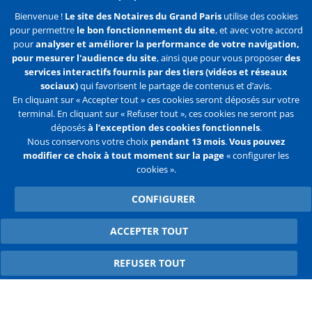
J'accepte de recevoir des communications de la Chambre des
Bienvenue !
Le site des Notaires du Grand Paris
utilise des cookies
Notaires de Paris.
pour permettre
le bon fonctionnement du site
, et avec votre accord
pour
analyser et améliorer la performance de votre navigation,
En savoir plus
pour mesurer l'audience du site
, ainsi que pour vous proposer
des
services interactifs fournis par des tiers (vidéos et réseaux
S'abonner
sociaux)
qui favorisent le partage de contenus et d’avis.
En cliquant sur « Accepter tout » ces cookies seront déposés sur votre
terminal. En cliquant sur « Refuser tout », ces cookies ne seront pas
déposés
à l’exception des cookies fonctionnels
.
Nous conservons votre choix
pendant 13 mois
.
Vous pouvez
Liens
Mentions légales
Données personnelles
modifier ce choix à tout moment sur la page
« configurer les
cookies ».
Politique des cookies
Configurer les cookies
CONFIGURER
Liens
Accueil
Contact
Plan du site
2e
ACCEPTER TOUT
WITHDRAW CONSENT
ligne
REFUSER TOUT
Flux
Facebook
Youtube
RSS
Twitter