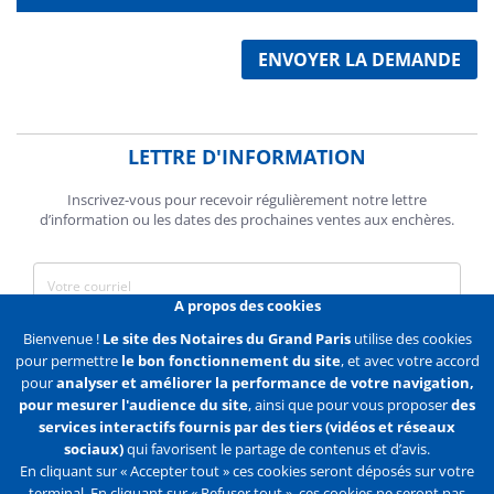
ENVOYER LA DEMANDE
LETTRE D'INFORMATION
Inscrivez-vous pour recevoir régulièrement notre lettre
d’information ou les dates des prochaines ventes aux enchères.
A propos des cookies
J'accepte de recevoir des communications de la Chambre des
Bienvenue !
Le site des Notaires du Grand Paris
utilise des cookies
Notaires de Paris.
pour permettre
le bon fonctionnement du site
, et avec votre accord
pour
analyser et améliorer la performance de votre navigation,
En savoir plus
pour mesurer l'audience du site
, ainsi que pour vous proposer
des
services interactifs fournis par des tiers (vidéos et réseaux
S'abonner
sociaux)
qui favorisent le partage de contenus et d’avis.
En cliquant sur « Accepter tout » ces cookies seront déposés sur votre
terminal. En cliquant sur « Refuser tout », ces cookies ne seront pas