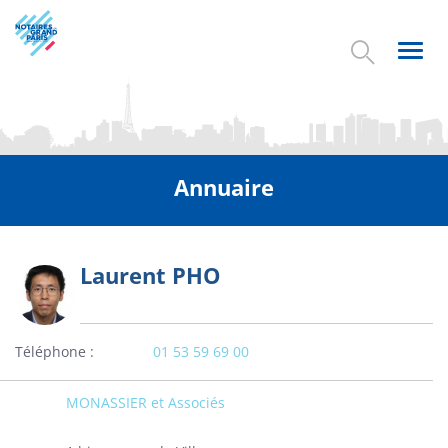
Aller
au
contenu
Toggl
principal
navig
Annuaire
Laurent PHO
Photo
Téléphone
01 53 59 69 00
MONASSIER et Associés