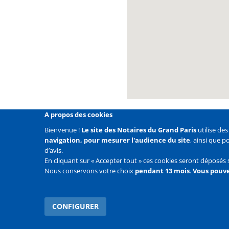
A propos des cookies
Bienvenue !
Le site des Notaires du Grand Paris
utilise de
navigation, pour mesurer l'audience du site
, ainsi que 
Liens
Mentions légales
Données personnelles
Politique
d’avis.
En cliquant sur « Accepter tout » ces cookies seront déposés 
Liens
Accueil
Contact
Plan du site
Nous conservons votre choix
pendant 13 mois
.
Vous pouve
2e
ligne
CONFIGURER
WITHDRAW CONSENT