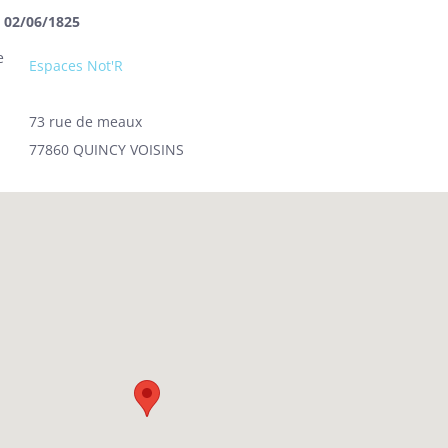
u 02/06/1825
e
Espaces Not'R
73 rue de meaux
77860 QUINCY VOISINS