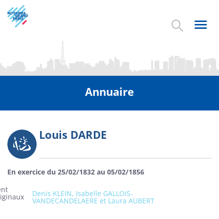
Aller
au
contenu
Toggl
principal
navig
Annuaire
Louis DARDE
Photo
En exercice du 25/02/1832 au 05/02/1856
ent
Denis KLEIN, Isabelle GALLOIS-
riginaux
VANDECANDELAERE et Laura AUBERT