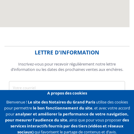
LETTRE D'INFORMATION
Inscrivez-vous pour recevoir régulièrement notre lettre
d’information ou les dates des prochaines ventes aux enchères.
A propos des cookies
J'accepte de recevoir des communications de la Chambre des
Bienvenue !
Le site des Notaires du Grand Paris
utilise des cookies
Notaires de Paris.
pour permettre
le bon fonctionnement du site
, et avec votre accord
pour
analyser et améliorer la performance de votre navigation,
En savoir plus
pour mesurer l'audience du site
, ainsi que pour vous proposer
des
services interactifs fournis par des tiers (vidéos et réseaux
S'abonner
sociaux)
qui favorisent le partage de contenus et d’avis.