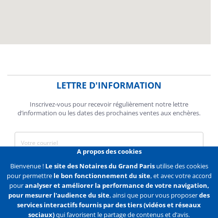
LETTRE D'INFORMATION
Inscrivez-vous pour recevoir régulièrement notre lettre
d’information ou les dates des prochaines ventes aux enchères.
A propos des cookies
J'accepte de recevoir des communications de la Chambre des
Bienvenue !
Le site des Notaires du Grand Paris
utilise des cookies
Notaires de Paris.
pour permettre
le bon fonctionnement du site
, et avec votre accord
pour
analyser et améliorer la performance de votre navigation,
En savoir plus
pour mesurer l'audience du site
, ainsi que pour vous proposer
des
services interactifs fournis par des tiers (vidéos et réseaux
S'abonner
sociaux)
qui favorisent le partage de contenus et d’avis.