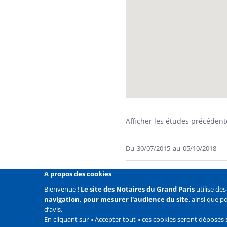
Afficher les études précédent
Du
30/07/2015
au
05/10/2018
A propos des cookies
Bienvenue !
Le site des Notaires du Grand Paris
utilise de
navigation, pour mesurer l'audience du site
, ainsi que 
Liens
Mentions légales
Données personnelles
Politique
d’avis.
En cliquant sur « Accepter tout » ces cookies seront déposés 
Liens
Accueil
Contact
Plan du site