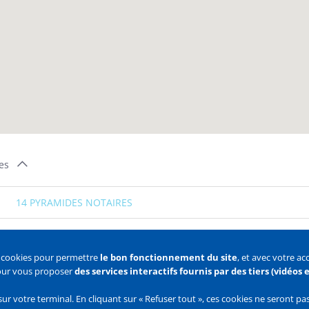
es
14 PYRAMIDES NOTAIRES
s cookies pour permettre
le bon fonctionnement du site
, et avec votre a
pour vous proposer
des services interactifs fournis par des tiers (vidéos
 des cookies
Configurer les cookies
sur votre terminal. En cliquant sur « Refuser tout », ces cookies ne seront p