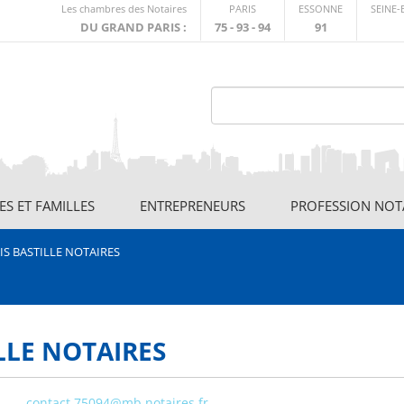
Lien
Les chambres des Notaires
PARIS
ESSONNE
SEINE
externe
DU GRAND PARIS :
75 - 93 - 94
91
S ET FAMILLES
ENTREPRENEURS
PROFESSION NOT
S BASTILLE NOTAIRES
LLE NOTAIRES
contact.75094@mb.notaires.fr