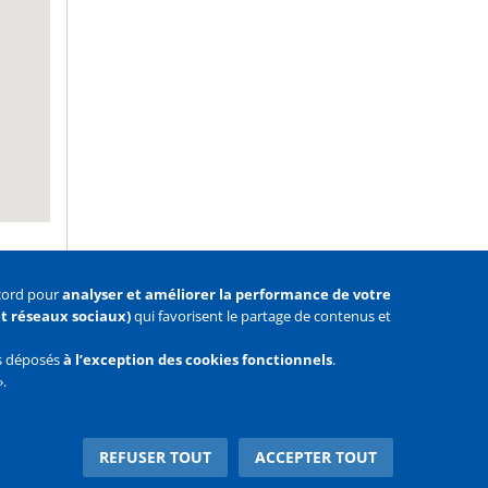
ccord pour
analyser et améliorer la performance de votre
 et réseaux sociaux)
qui favorisent le partage de contenus et
as déposés
à l’exception des cookies fonctionnels
.
».
Facebook
Youtube
Twitter
REFUSER TOUT
ACCEPTER TOUT