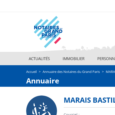
Aller
au
contenu
principal
ACTUALITÉS
IMMOBILIER
PERSONNE
Main
navigation
Accueil
Annuaire des Notaires du Grand Paris
MARAI
Annuaire
MARAIS BASTI
Picto
Courriel