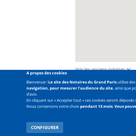
Voir les anciens notaires
A propos des cookies
Bienvenue !
Le site des Notaires du Grand Paris
utilise de
navigation, pour mesurer l'audience du site
, ainsi que 
Liens
Mentions légales
Données personnelles
Politique
d’avis.
En cliquant sur « Accepter tout » ces cookies seront déposés 
Liens
Accueil
Contact
Plan du site
Nous conservons votre choix
pendant 13 mois
.
Vous pouve
2e
ligne
CONFIGURER
WITHDRAW CONSENT