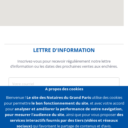
LETTRE D'INFORMATION
Inscrivez-vous pour recevoir régulièrement notre lettre
d’information ou les dates des prochaines ventes aux enchères.
A propos des cookies
J'accepte de recevoir des communications de la Chambre des
Bienvenue !
Le site des Notaires du Grand Paris
utilise des cookies
Notaires de Paris.
pour permettre
le bon fonctionnement du site
, et avec votre accord
pour
analyser et améliorer la performance de votre navigation,
En savoir plus
pour mesurer l'audience du site
, ainsi que pour vous proposer
des
services interactifs fournis par des tiers (vidéos et réseaux
S'abonner
sociaux)
qui favorisent le partage de contenus et d’avis.