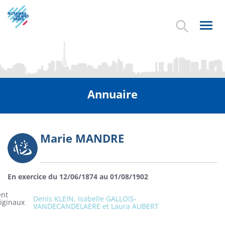
Aller
au
contenu
Toggl
principal
navig
Annuaire
Marie MANDRE
Photo
En exercice du 12/06/1874 au 01/08/1902
ent
Denis KLEIN, Isabelle GALLOIS-
riginaux
VANDECANDELAERE et Laura AUBERT