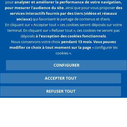
pour
analyser et améliorer la performance de votre navigation,
En savoir plus
pour mesurer l'audience du site
, ainsi que pour vous proposer
des
services interactifs fournis par des tiers (vidéos et réseaux
S'abonner
sociaux)
qui favorisent le partage de contenus et d’avis.
En cliquant sur « Accepter tout » ces cookies seront déposés sur votre
terminal. En cliquant sur « Refuser tout », ces cookies ne seront pas
déposés
à l’exception des cookies fonctionnels
.
Nous conservons votre choix
pendant 13 mois
.
Vous pouvez
Liens
Mentions légales
Données personnelles
modifier ce choix à tout moment sur la page
« configurer les
cookies ».
Politique des cookies
Configurer les cookies
CONFIGURER
Liens
Accueil
Contact
Plan du site
2e
ACCEPTER TOUT
WITHDRAW CONSENT
ligne
REFUSER TOUT
Flux
Facebook
Youtube
RSS
Twitter