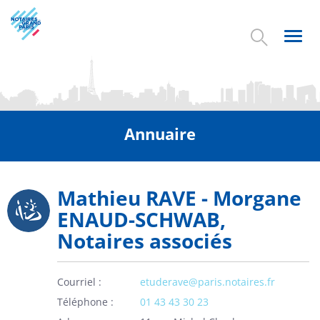
Aller
au
contenu
Toggl
principal
navig
Annuaire
Mathieu RAVE - Morgane
Picto
ENAUD-SCHWAB,
Notaires associés
Courriel
etuderave@paris.notaires.fr
Téléphone
01 43 43 30 23