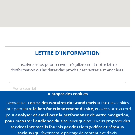
LETTRE D'INFORMATION
Inscrivez-vous pour recevoir régulièrement notre lettre
d’information ou les dates des prochaines ventes aux enchères.
A propos des cookies
J'accepte de recevoir des communications de la Chambre des
Bienvenue !
Le site des Notaires du Grand Paris
utilise des cookies
Notaires de Paris.
pour permettre
le bon fonctionnement du site
, et avec votre accord
pour
analyser et améliorer la performance de votre navigation,
En savoir plus
pour mesurer l'audience du site
, ainsi que pour vous proposer
des
services interactifs fournis par des tiers (vidéos et réseaux
S'abonner
sociaux)
qui favorisent le partage de contenus et d’avis.