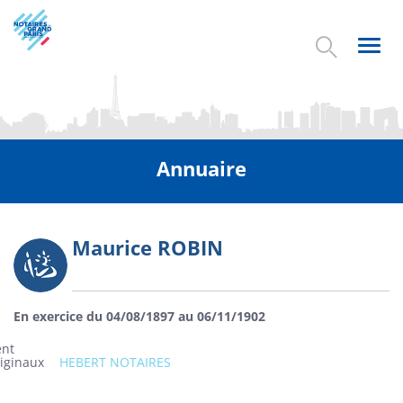
Aller
au
contenu
Toggl
principal
navig
Annuaire
Maurice ROBIN
Photo
En exercice du 04/08/1897 au 06/11/1902
ent
riginaux
HEBERT NOTAIRES