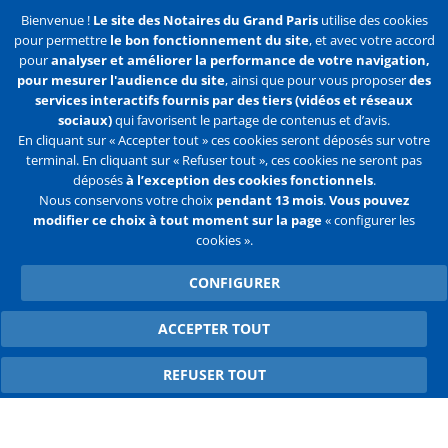
J'accepte de recevoir des communications de la Chambre des
Bienvenue !
Le site des Notaires du Grand Paris
utilise des cookies
Notaires de Paris.
pour permettre
le bon fonctionnement du site
, et avec votre accord
pour
analyser et améliorer la performance de votre navigation,
En savoir plus
pour mesurer l'audience du site
, ainsi que pour vous proposer
des
services interactifs fournis par des tiers (vidéos et réseaux
S'abonner
sociaux)
qui favorisent le partage de contenus et d’avis.
En cliquant sur « Accepter tout » ces cookies seront déposés sur votre
terminal. En cliquant sur « Refuser tout », ces cookies ne seront pas
déposés
à l’exception des cookies fonctionnels
.
Nous conservons votre choix
pendant 13 mois
.
Vous pouvez
Liens
Mentions légales
Données personnelles
modifier ce choix à tout moment sur la page
« configurer les
cookies ».
Politique des cookies
Configurer les cookies
CONFIGURER
Liens
Accueil
Contact
Plan du site
2e
ACCEPTER TOUT
WITHDRAW CONSENT
ligne
REFUSER TOUT
Flux
Facebook
Youtube
RSS
Twitter