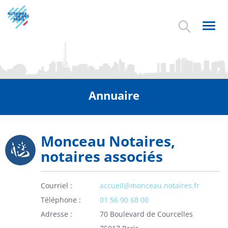
Aller
au
contenu
Toggl
principal
navig
Annuaire
Monceau Notaires,
Picto
notaires associés
Courriel
accueil@monceau.notaires.fr
Téléphone
01 56 90 68 00
Adresse
70 Boulevard de Courcelles