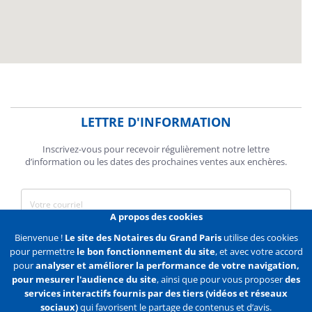
LETTRE D'INFORMATION
Inscrivez-vous pour recevoir régulièrement notre lettre
d’information ou les dates des prochaines ventes aux enchères.
A propos des cookies
J'accepte de recevoir des communications de la Chambre des
Bienvenue !
Le site des Notaires du Grand Paris
utilise des cookies
Notaires de Paris.
pour permettre
le bon fonctionnement du site
, et avec votre accord
pour
analyser et améliorer la performance de votre navigation,
En savoir plus
pour mesurer l'audience du site
, ainsi que pour vous proposer
des
services interactifs fournis par des tiers (vidéos et réseaux
S'abonner
sociaux)
qui favorisent le partage de contenus et d’avis.