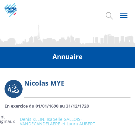
Aller
au
contenu
Toggl
principal
navig
Annuaire
Nicolas MYE
Photo
En exercice du 01/01/1690 au 31/12/1728
ent
Denis KLEIN, Isabelle GALLOIS-
riginaux
VANDECANDELAERE et Laura AUBERT