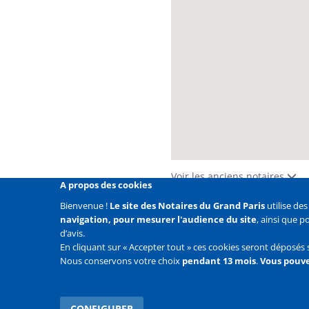
Voir les anciens notaires
A propos des cookies
Bienvenue !
Le site des Notaires du Grand Paris
utilise de
navigation, pour mesurer l'audience du site
, ainsi que 
Liens
Mentions légales
Données personnelles
Politique
d’avis.
En cliquant sur « Accepter tout » ces cookies seront déposés 
Liens
Accueil
Contact
Plan du site
Nous conservons votre choix
pendant 13 mois
.
Vous pouve
2e
ligne
CONFIGURER
WITHDRAW CONSENT