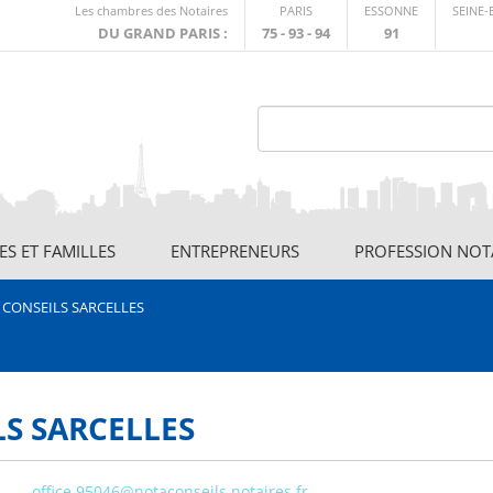
Lien
Les chambres des Notaires
PARIS
ESSONNE
SEINE
externe
DU GRAND PARIS :
75 - 93 - 94
91
S ET FAMILLES
ENTREPRENEURS
PROFESSION NOT
 CONSEILS SARCELLES
S SARCELLES
office.95046@notaconseils.notaires.fr