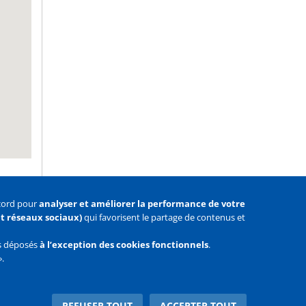
ccord pour
analyser et améliorer la performance de votre
 et réseaux sociaux)
qui favorisent le partage de contenus et
as déposés
à l’exception des cookies fonctionnels
.
».
Facebook
Youtube
Twitter
REFUSER TOUT
ACCEPTER TOUT