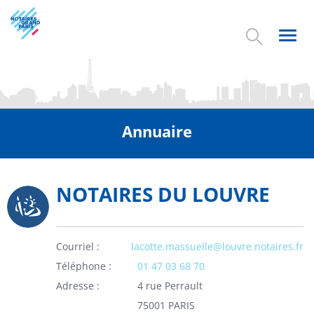
Aller
au
contenu
Toggl
principal
navig
Annuaire
NOTAIRES DU LOUVRE
Picto
Courriel
lacotte.massuelle@louvre.notaires.fr
Téléphone
01 47 03 68 70
Adresse
4 rue Perrault
75001 PARIS