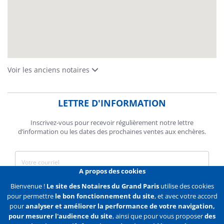
Voir les anciens notaires
LETTRE D'INFORMATION
Inscrivez-vous pour recevoir régulièrement notre lettre
d’information ou les dates des prochaines ventes aux enchères.
A propos des cookies
J'accepte de recevoir des communications de la Chambre des
Bienvenue !
Le site des Notaires du Grand Paris
utilise des cookies
Notaires de Paris.
pour permettre
le bon fonctionnement du site
, et avec votre accord
pour
analyser et améliorer la performance de votre navigation,
En savoir plus
pour mesurer l'audience du site
, ainsi que pour vous proposer
des