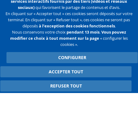
services interactifs fournis par des tiers (vidéos et réseaux
S'abonner
sociaux)
qui favorisent le partage de contenus et d’avis.
En cliquant sur « Accepter tout » ces cookies seront déposés sur votre
terminal. En cliquant sur « Refuser tout », ces cookies ne seront pas
déposés
à l’exception des cookies fonctionnels
.
Nous conservons votre choix
pendant 13 mois
.
Vous pouvez
Liens
Mentions légales
Données personnelles
modifier ce choix à tout moment sur la page
« configurer les
cookies ».
Politique des cookies
Configurer les cookies
CONFIGURER
Liens
Accueil
Contact
Plan du site
2e
ACCEPTER TOUT
WITHDRAW CONSENT
ligne
REFUSER TOUT
Flux
Facebook
Youtube
RSS
Twitter