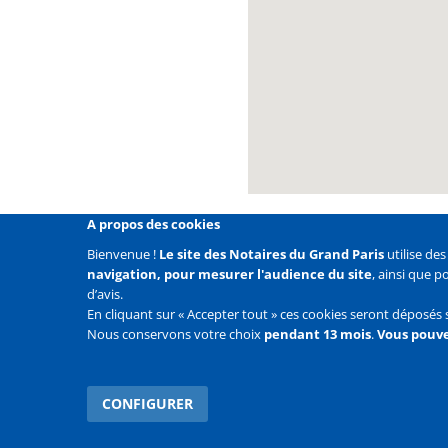
A propos des cookies
Bienvenue !
Le site des Notaires du Grand Paris
utilise de
navigation, pour mesurer l'audience du site
, ainsi que 
Liens
Mentions légales
Données personnelles
Politique
d’avis.
En cliquant sur « Accepter tout » ces cookies seront déposés 
Liens
Accueil
Contact
Plan du site
Nous conservons votre choix
pendant 13 mois
.
Vous pouve
2e
ligne
CONFIGURER
WITHDRAW CONSENT