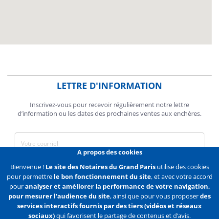
LETTRE D'INFORMATION
Inscrivez-vous pour recevoir régulièrement notre lettre
d’information ou les dates des prochaines ventes aux enchères.
A propos des cookies
J'accepte de recevoir des communications de la Chambre des
Bienvenue !
Le site des Notaires du Grand Paris
utilise des cookies
Notaires de Paris.
pour permettre
le bon fonctionnement du site
, et avec votre accord
pour
analyser et améliorer la performance de votre navigation,
En savoir plus
pour mesurer l'audience du site
, ainsi que pour vous proposer
des
services interactifs fournis par des tiers (vidéos et réseaux
S'abonner
sociaux)
qui favorisent le partage de contenus et d’avis.