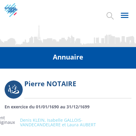
Aller
au
contenu
Toggl
principal
navig
Annuaire
Pierre NOTAIRE
Photo
En exercice du 01/01/1690 au 31/12/1699
ent
Denis KLEIN, Isabelle GALLOIS-
riginaux
VANDECANDELAERE et Laura AUBERT