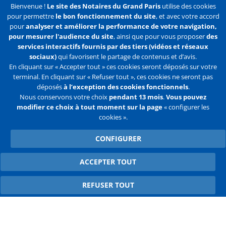
J'accepte de recevoir des communications de la Chambre des
Bienvenue !
Le site des Notaires du Grand Paris
utilise des cookies
Notaires de Paris.
pour permettre
le bon fonctionnement du site
, et avec votre accord
pour
analyser et améliorer la performance de votre navigation,
En savoir plus
pour mesurer l'audience du site
, ainsi que pour vous proposer
des
services interactifs fournis par des tiers (vidéos et réseaux
S'abonner
sociaux)
qui favorisent le partage de contenus et d’avis.
En cliquant sur « Accepter tout » ces cookies seront déposés sur votre
terminal. En cliquant sur « Refuser tout », ces cookies ne seront pas
déposés
à l’exception des cookies fonctionnels
.
Nous conservons votre choix
pendant 13 mois
.
Vous pouvez
Liens
Mentions légales
Données personnelles
modifier ce choix à tout moment sur la page
« configurer les
cookies ».
Politique des cookies
Configurer les cookies
CONFIGURER
Liens
Accueil
Contact
Plan du site
2e
ACCEPTER TOUT
WITHDRAW CONSENT
ligne
REFUSER TOUT
Flux
Facebook
Youtube
RSS
Twitter