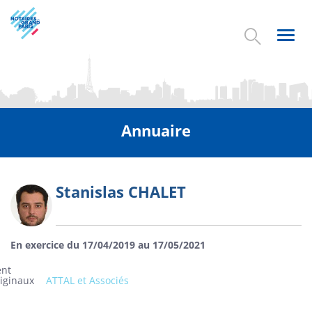
Aller
au
contenu
Toggl
principal
navig
Annuaire
Stanislas CHALET
Photo
En exercice du 17/04/2019 au 17/05/2021
ent
riginaux
ATTAL et Associés