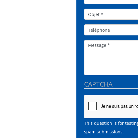
Objet*
Téléphone
Message
CAPTCHA
This question is for test
spam submissions.